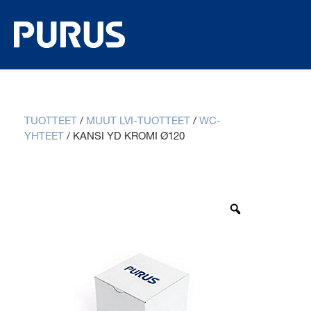
TUOTTEET
/
MUUT LVI-TUOTTEET
/
WC-
YHTEET
/
KANSI YD KROMI Ø120