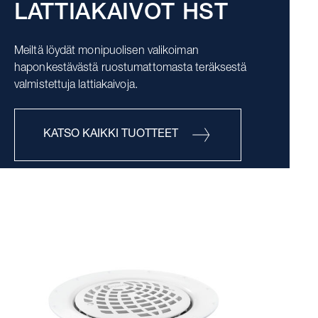
LATTIAKAIVOT HST
Meiltä löydät monipuolisen valikoiman
haponkestävästä ruostumattomasta teräksestä
valmistettuja lattiakaivoja.
KATSO KAIKKI TUOTTEET