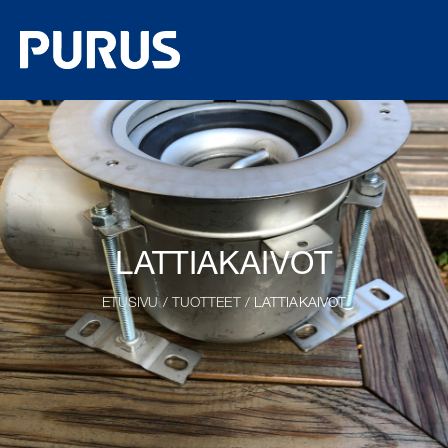
LATTIAKAIVOT
ETUSIVU
/
TUOTTEET
/ LATTIAKAIVOT