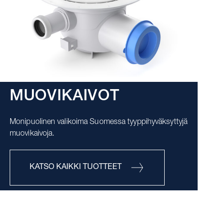
MUOVIKAIVOT
Monipuolinen valikoima Suomessa tyyppihyväksyttyjä
muovikaivoja.
KATSO KAIKKI TUOTTEET