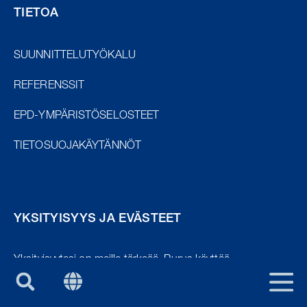
TIETOA
SUUNNITTELUTYÖKALU
REFERENSSIT
EPD-YMPÄRISTÖSELOSTEET
EU/EXPORT
TIETOSUOJAKÄYTÄNNÖT
SWE
NOR
DEN
YKSITYISYYS JA EVÄSTEET
UK
PURUS GROUP
Yksityisyytesi on meille tärkeää.
Purus käyttää
tietojasi tarjotakseen sinulle tietoja tuotteistamme ja
FIN
palveluistamme.
Voit peruuttaa näiden viestien