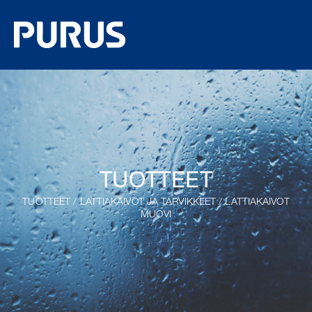
TUOTTEET
TUOTTEET
/
LATTIAKAIVOT JA TARVIKKEET
/
LATTIAKAIVOT
MUOVI