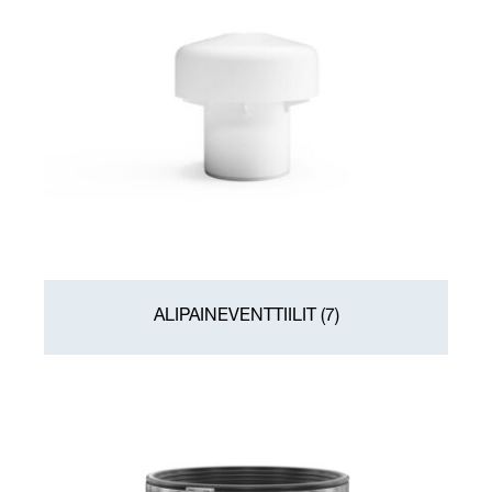
O-RENKAAT
URINAALIT
PURUS SQUARE
PUHDISTUSTULPAT
URINAALIT LISÄTARVIKKEET
RITILÄT
URINAALIT VARAOSAT
VESILUKOT
VANDALISMINKESTÄVÄT LISÄTARVIKKEET
YHTEET
VANDALISMINKESTÄVÄT TUOTTEET
YLIVUOTOSUOJA
WC-ISTUIMET
WC-ISTUIMET LISÄTARVIKKEET
ALIPAINEVENTTIILIT
(7)
WC-ISTUIMET VARAOSAT