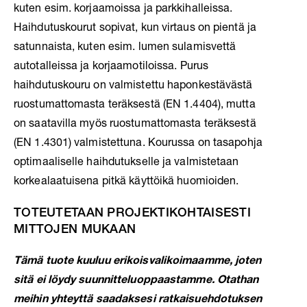
kuten esim. korjaamoissa ja parkkihalleissa.
Haihdutuskourut sopivat, kun virtaus on pientä ja
satunnaista, kuten esim. lumen sulamisvettä
autotalleissa ja korjaamotiloissa.
Purus
haihdutuskouru on valmistettu haponkestävästä
ruostumattomasta teräksestä (EN 1.4404), mutta
on saatavilla myös ruostumattomasta teräksestä
(EN 1.4301) valmistettuna. Kourussa on tasapohja
optimaaliselle haihdutukselle ja valmistetaan
korkealaatuisena pitkä käyttöikä huomioiden.
TOTEUTETAAN PROJEKTIKOHTAISESTI
MITTOJEN MUKAAN
Tämä tuote kuuluu erikoisvalikoimaamme, joten
sitä ei löydy suunnitteluoppaastamme.
Otathan
meihin yhteyttä saadaksesi ratkaisuehdotuksen