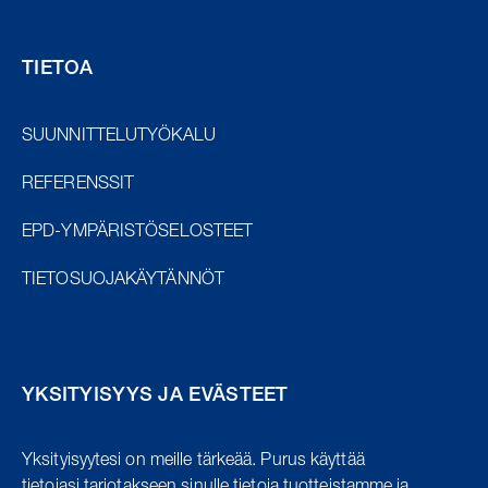
TIETOA
SUUNNITTELUTYÖKALU
REFERENSSIT
EPD-YMPÄRISTÖSELOSTEET
TIETOSUOJAKÄYTÄNNÖT
YKSITYISYYS JA EVÄSTEET
Yksityisyytesi on meille tärkeää.
Purus käyttää
tietojasi tarjotakseen sinulle tietoja tuotteistamme ja