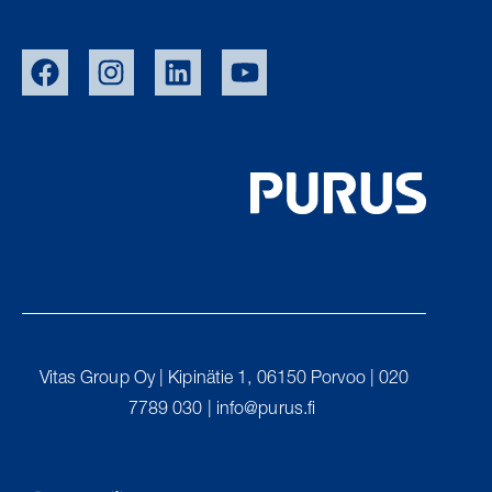
EU/EXPORT
SWE
NOR
DEN
Vitas Group Oy | Kipinätie 1, 06150 Porvoo | 020
UK
7789 030 |
info@purus.fi
PURUS GROUP