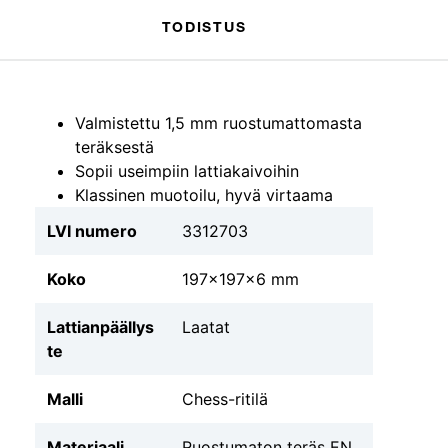
TODISTUS
Valmistettu 1,5 mm ruostumattomasta
teräksestä
Sopii useimpiin lattiakaivoihin
Klassinen muotoilu, hyvä virtaama
LVI numero
3312703
Koko
197x197x6 mm
Lattianpäällys
Laatat
te
Malli
Chess-ritilä
Materiaali
Ruostumaton teräs EN