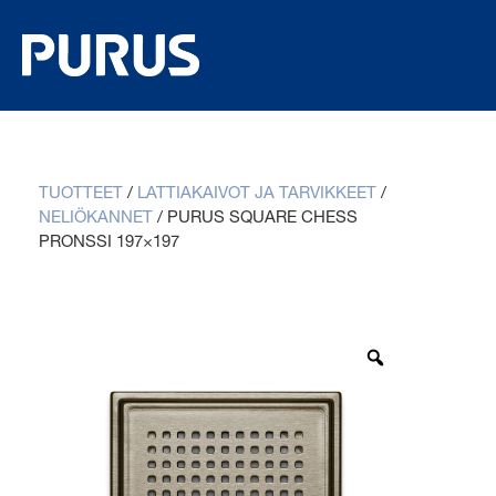
TUOTTEET
/
LATTIAKAIVOT JA TARVIKKEET
/
NELIÖKANNET
/
PURUS SQUARE CHESS
PRONSSI 197×197