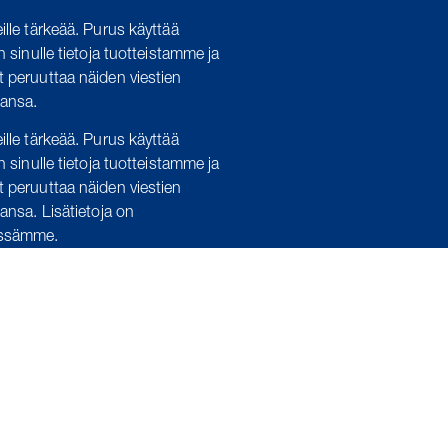
ille tärkeää.
Purus käyttää
n sinulle tietoja tuotteistamme ja
t peruuttaa näiden viestien
hansa.
ille tärkeää. Purus käyttää
n sinulle tietoja tuotteistamme ja
t peruuttaa näiden viestien
hansa. Lisätietoja on
össämme.
tävää siitä, kuinka käsittelemme
i ottaa meihin yhteyttä osoitteeseen