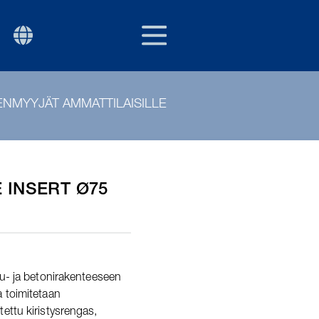
FIN
P
ENMYYJÄT AMMATTILAISILLE
 INSERT Ø75
uu- ja betonirakenteeseen
 toimitetaan
ettu kiristysrengas,