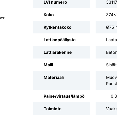
LVI numero
3311
Koko
374x
nen
Kytkentäkoko
Ø75
Lattianpäällyste
Laata
Lattiarakenne
Beton
Malli
Sisäl
Materiaali
Muovi
Ruost
Paine/virtaus/lämpö
0,8
Toiminto
Vaak