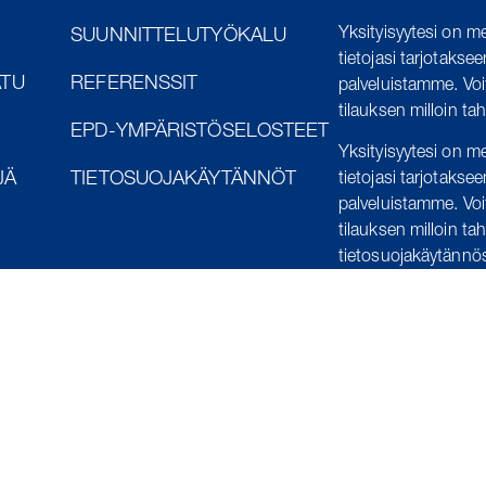
Yksityisyytesi on me
SUUNNITTELUTYÖKALU
tietojasi tarjotaksee
ATU
REFERENSSIT
palveluistamme.
Voi
tilauksen milloin ta
EPD-YMPÄRISTÖSELOSTEET
Yksityisyytesi on me
JÄ
TIETOSUOJAKÄYTÄNNÖT
tietojasi tarjotaksee
palveluistamme. Voi
tilauksen milloin ta
tietosuojakäytänn
Jos sinulla on kysyt
tietojasi, älä epärö
info@purus.fi