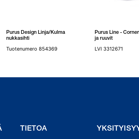
Purus Design Linja/Kulma
Purus Line - Corne
nukkasihti
ja ruuvit
Tuotenumero 854369
LVI 3312671
Ä
TIETOA
YKSITYISY