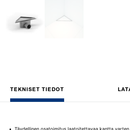
TEKNISET TIEDOT
LAT
Täydellinen osatoimitus laatoitettavaa kantta varten