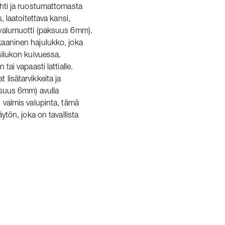
hti ja ruostumattomasta
, laatoitettava kansi,
valumuotti (paksuus 6mm).
aaninen hajulukko, joka
silukon kuivuessa.
ai vapaasti lattialle.
lisätarvikkeita ja
ksuus 6mm) avulla
 valmis valupinta, tämä
ytön, joka on tavallista