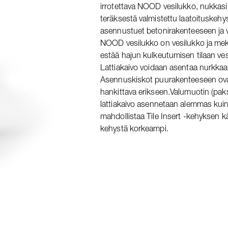
irrotettava NOOD vesilukko, nukkasi
teräksestä valmistettu laatoituskehys
asennustuet betonirakenteeseen ja 
NOOD vesilukko on vesilukko ja mek
estää hajun kulkeutumisen tilaan ve
Lattiakaivo voidaan asentaa nurkkaan t
Asennuskiskot puurakenteeseen ovat 
hankittava erikseen.Valumuotin (pa
lattiakaivo asennetaan alemmas kuin
mahdollistaa Tile Insert -kehyksen kä
kehystä korkeampi.