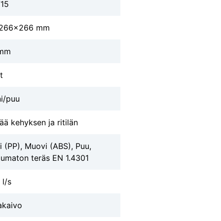
715
266x266 mm
 mm
t
i/puu
tää kehyksen ja ritilän
 (PP), Muovi (ABS), Puu,
umaton teräs EN 1.4301
 l/s
akaivo