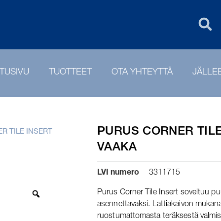
UK
PURUS GROU
TUSIVU
TUOTTEET
OTA YHTEYTTÄ
JÄLLE
PURUS CORNER TILE
R TILE INSERT
VAAKA
LVI numero
3311715
Purus Corner Tile Insert soveltuu p
asennettavaksi. Lattiakaivon mukana
ruostumattomasta teräksestä valmist