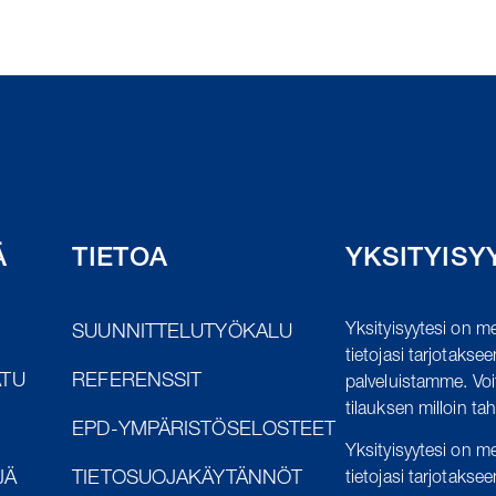
Ä
TIETOA
YKSITYISY
Yksityisyytesi on me
SUUNNITTELUTYÖKALU
tietojasi tarjotaksee
ATU
REFERENSSIT
palveluistamme.
Voi
tilauksen milloin ta
EPD-YMPÄRISTÖSELOSTEET
Yksityisyytesi on me
JÄ
TIETOSUOJAKÄYTÄNNÖT
tietojasi tarjotaksee