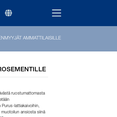
FIN
P
ENMYYJÄT AMMATTILAISILLE
KROSEMENTILLE
tävästä ruostumattomasta
tetään
n Purus-lattiakaivoihin,
 muotoilun ansiosta siinä