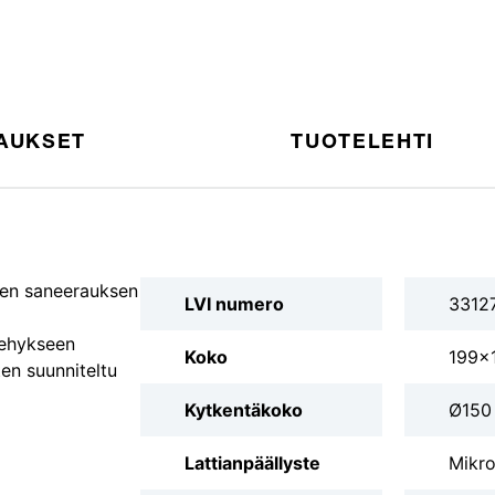
AUKSET
TUOTELEHTI
een saneerauksen
LVI numero
3312
kehykseen
Koko
199x
en suunniteltu
Kytkentäkoko
Ø150
Lattianpäällyste
Mikro