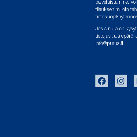
palveluistamme. Voi
tilauksen milloin ta
tietosuojakäytänn
Jos sinulla on kysyt
tietojasi, älä epärö
info@purus.fi