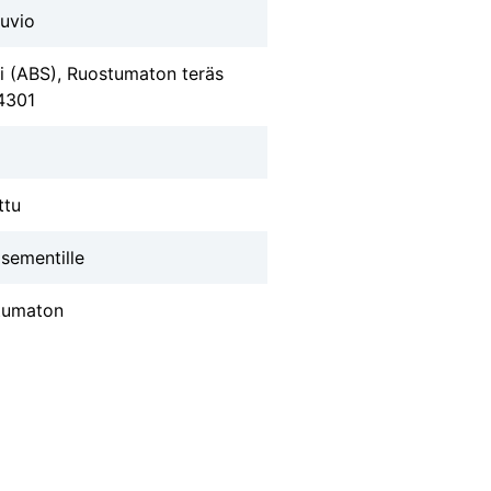
uvio
 (ABS), Ruostumaton teräs
4301
ttu
sementille
tumaton