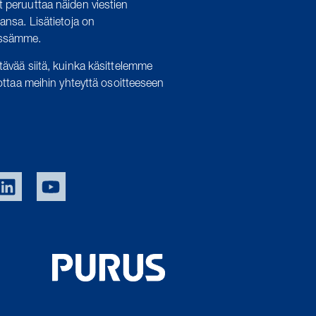
t peruuttaa näiden viestien
hansa. Lisätietoja on
össämme.
tävää siitä, kuinka käsittelemme
i ottaa meihin yhteyttä osoitteeseen