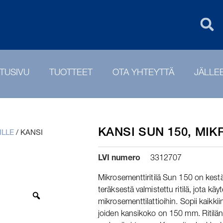
UK
PURUS GROU
TUSIVU
TUOTTEET
OTA YHTEYTTÄ
JÄLLE
KANSI SUN 150, MI
ILLE
/
KANSI
LVI numero
3312707
Mikrosementtiritilä Sun 150 on kes
teräksestä valmistettu ritilä, jota käy
mikrosementtilattioihin. Sopii kaikkii
joiden kansikoko on 150 mm. Ritilän