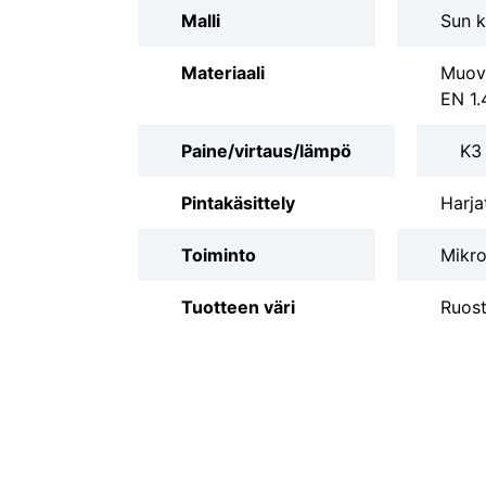
Malli
Sun k
Materiaali
Muovi
EN 1.
Paine/virtaus/lämpö
K3
Pintakäsittely
Harja
Toiminto
Mikro
Tuotteen väri
Ruos